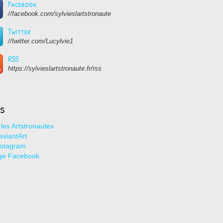
Facebook
//facebook.com/sylvieslartstronaute
Twitter
//twitter.com/Lucylvie1
RSS
https://sylvieslartstronaute.fr/rss
ns
les Artstronautes
viantArt
nstagram
ge Facebook