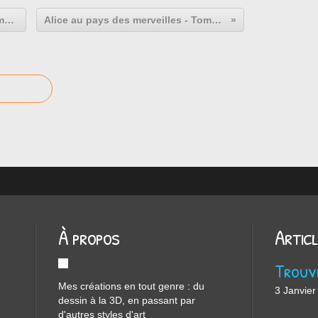
Alice au pays des merveilles - Tome 3 - page 58
Alice au pays des merveilles - Tome 3 - page 60
À propos
Artic
Mes créations en tout genre : du
3 Janvier
dessin à la 3D, en passant par
d'autres styles d'art