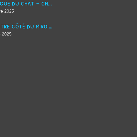
La masque du chat - chanson d'Halloween
re 2025
De l'autre côté du miroir - chanson suno ai
e 2025