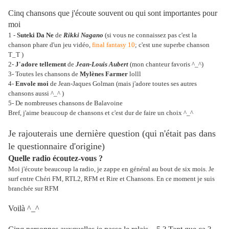
Cinq chansons que j'écoute souvent ou qui sont importantes pour
moi
1 -
Suteki Da Ne
de
Rikki Nagano
(si vous ne connaissez pas c'est la
chanson phare d'un jeu vidéo,
final fantasy 10
; c'est une superbe chanson
T_T )
2-
J'adore tellement
de
Jean-Louis Aubert
(mon chanteur favoris ^_^)
3- Toutes les chansons de
Mylènes Farmer
lolll
4-
Envole moi
de Jean-Jaques Golman (mais j'adore toutes ses autres
chansons aussi ^_^ )
5- De nombreuses chansons de Balavoine
Bref, j'aime beaucoup de chansons et c'est dur de faire un choix ^_^
Je rajouterais une dernière question (qui n'était pas dans
le questionnaire d'origine)
Quelle radio écoutez-vous ?
Moi j'écoute beaucoup la radio, je zappe en général au bout de six mois. Je
surf entre Chéri FM, RTL2, RFM et Rire et Chansons. En ce moment je suis
branchée sur RFM
Voilà ^_^