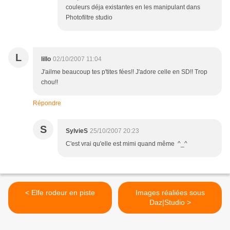
couleurs déja existantes en les manipulant dans
Photofiltre studio
L
lillo
02/10/2007 11:04
J'ailme beaucoup tes p'tites fées!! J'adore celle en SD!! Trop
chou!!
Répondre
S
SylvieS
25/10/2007 20:23
C'est vrai qu'elle est mimi quand même ^_^
< Elfe rodeur en piste
Images réaliées sous
Daz|Studio >