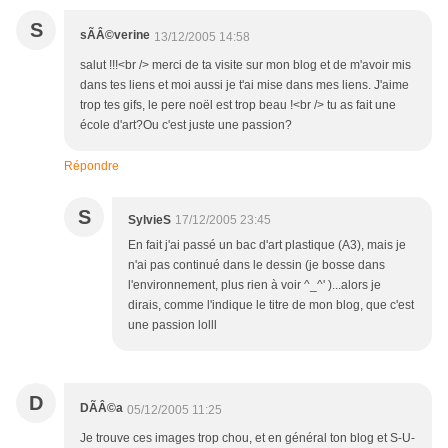
S
sÃÂ©verine
13/12/2005 14:58
salut !!!<br /> merci de ta visite sur mon blog et de m'avoir mis
dans tes liens et moi aussi je t'ai mise dans mes liens. J'aime
trop tes gifs, le pere noël est trop beau !<br /> tu as fait une
école d'art?Ou c'est juste une passion?
Répondre
S
SylvieS
17/12/2005 23:45
En fait j'ai passé un bac d'art plastique (A3), mais je
n'ai pas continué dans le dessin (je bosse dans
l'environnement, plus rien à voir ^_^' )...alors je
dirais, comme l'indique le titre de mon blog, que c'est
une passion lolll
D
DÃÂ©a
05/12/2005 11:25
Je trouve ces images trop chou, et en général ton blog et S-U-