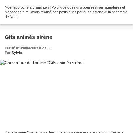
Noël approche à grand pas ! Voici quelques gifs pour réaliser signatures et
messages ^_^ J'avais réalisé ces petits elfes pour une affiche d'un spectacle
de Noël
Gifs animés sirène
Publié le 09/06/2005 à 23:00
Par
Sylvie
Dans la série Sirène, voici deux gifs animés que je viens de finir... Servez-