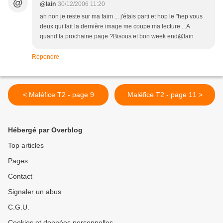
@
@lain
30/12/2006 11:20
ah non je reste sur ma faim ... j'étais parti et hop le "hep vous
deux qui fait la dernière image me coupe ma lecture ...A
quand la prochaine page ?Bisous et bon week end@lain
Répondre
< Maléfice T2 - page 9
Maléfice T2 - page 11 >
Hébergé par Overblog
Top articles
Pages
Contact
Signaler un abus
C.G.U.
Cookies et données personnelles