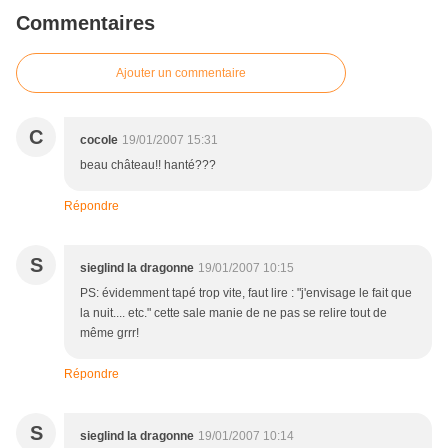
Commentaires
Ajouter un commentaire
C
cocole
19/01/2007 15:31
beau château!! hanté???
Répondre
S
sieglind la dragonne
19/01/2007 10:15
PS: évidemment tapé trop vite, faut lire : "j'envisage le fait que
la nuit.... etc." cette sale manie de ne pas se relire tout de
même grrr!
Répondre
S
sieglind la dragonne
19/01/2007 10:14