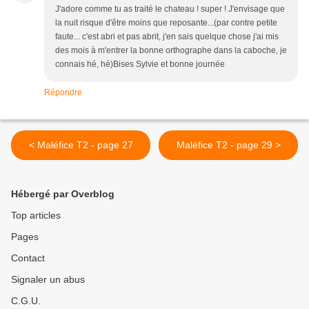
J'adore comme tu as traité le chateau ! super ! J'envisage que
la nuit risque d'être moins que reposante...(par contre petite
faute... c'est abri et pas abrit, j'en sais quelque chose j'ai mis
des mois à m'entrer la bonne orthographe dans la caboche, je
connais hé, hé)Bises Sylvie et bonne journée
Répondre
< Maléfice T2 - page 27
Maléfice T2 - page 29 >
Hébergé par Overblog
Top articles
Pages
Contact
Signaler un abus
C.G.U.