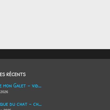
les récents
Trouve mon Galet - vidéo Youtube
 2026
La masque du chat - chanson d'Halloween