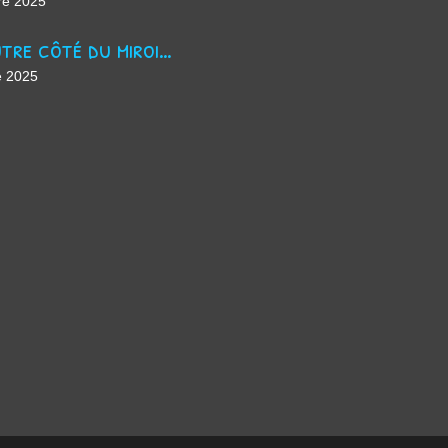
re 2025
De l'autre côté du miroir - chanson suno ai
e 2025