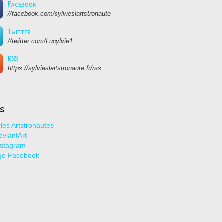
Facebook
//facebook.com/sylvieslartstronaute
Twitter
//twitter.com/Lucylvie1
RSS
https://sylvieslartstronaute.fr/rss
ns
les Artstronautes
viantArt
nstagram
ge Facebook