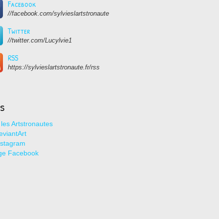
Facebook
//facebook.com/sylvieslartstronaute
Twitter
//twitter.com/Lucylvie1
RSS
https://sylvieslartstronaute.fr/rss
ns
les Artstronautes
viantArt
nstagram
ge Facebook