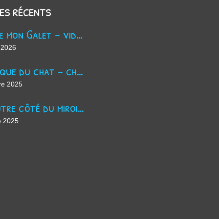
les récents
Trouve mon Galet - vidéo Youtube
 2026
La masque du chat - chanson d'Halloween
re 2025
De l'autre côté du miroir - chanson suno ai
e 2025