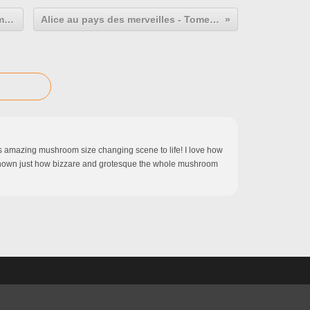
Alice au pays des merveilles - Tome 2 - page 9
Alice au pays des merveilles - Tome 2 - page 11
this amazing mushroom size changing scene to life! I love how
shown just how bizzare and grotesque the whole mushroom