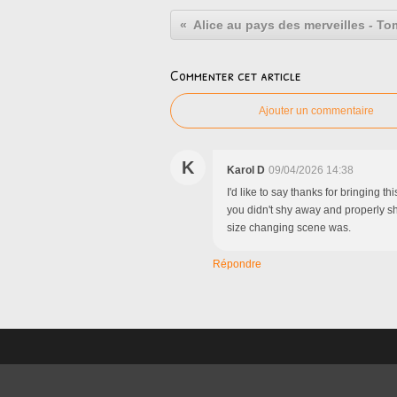
Commenter cet article
Ajouter un commentaire
K
Karol D
09/04/2026 14:38
I'd like to say thanks for bringing 
you didn't shy away and properly 
size changing scene was.
Répondre