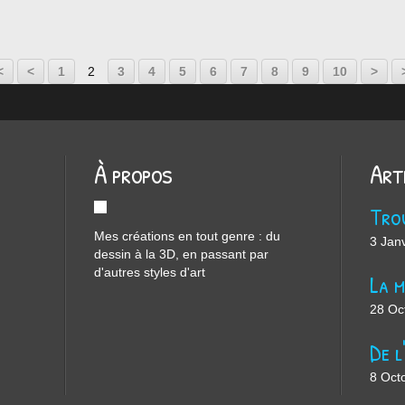
<
<
1
2
3
4
5
6
7
8
9
10
>
À propos
Art
Mes créations en tout genre : du
3 Jan
dessin à la 3D, en passant par
d'autres styles d'art
28 Oc
8 Oct