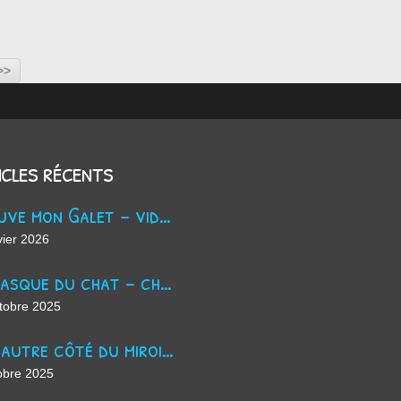
>>
icles récents
Trouve mon Galet - vidéo Youtube
vier 2026
La masque du chat - chanson d'Halloween
tobre 2025
De l'autre côté du miroir - chanson suno ai
obre 2025