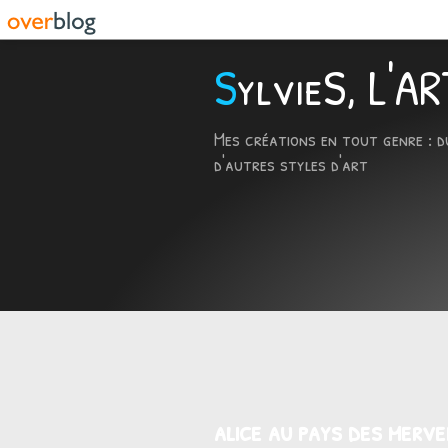
SylvieS, L'
Mes créations en tout genre : d
d'autres styles d'art
alice au pays des mervei