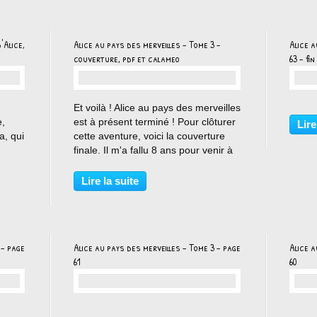
'Alice,
Alice au pays des merveilles - Tome 3 -
Alice a
couverture, pdf et calameo
63 - fin
…
Et voilà ! Alice au pays des merveilles
e,
est à présent terminé ! Pour clôturer
Lire
ta, qui
cette aventure, voici la couverture
finale. Il m'a fallu 8 ans pour venir à
ion de
bout des 3 tomes de cette histoire
célèbre. J'ai apprécié la compagnie
Lire la suite
place
de la petite Alice, mais à...
 - page
Alice au pays des merveilles - Tome 3 - page
Alice a
61
60
…