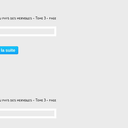
u pays des merveilles - Tome 3 - page
…
 la suite
u pays des merveilles - Tome 3 - page
…