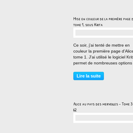
Mise en couleur de la première page d
tome 1, sous Krita
…
Ce soir, j'ai tenté de mettre en
couleur la première page d'Alic
tome 1. J'ai utilisé le logiciel Kri
permet de nombreuses options
géniales, notamment une fonct
colorisation automatique. La
Lire la suite
première image est la mise en 
des traits...
Alice au pays des merveilles - Tome 3
62
…