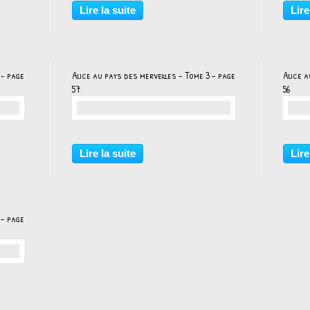
Lire la suite
Lire
 - page
Alice au pays des merveilles - Tome 3 - page
Alice a
57
56
…
Lire la suite
Lire
 - page