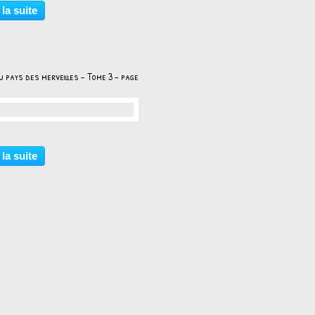
 la suite
u pays des merveilles - Tome 3 - page
…
 la suite